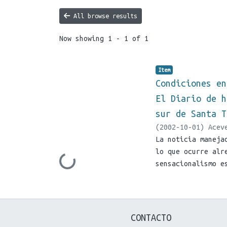
All browse results
Now showing
1 - 1 of 1
Item
Condiciones en
El Diario de h
sur de Santa T
(
2002-10-01
)
Acev
Elizabeth
La noticia maneja
;
Reynos
lo que ocurre alr
Loading...
sensacionalismo e
hechos noticiosos
volumen de la pub
investigación ¿cu
sobre: EL DESLAVE
CONTACTO
estos desastres, 