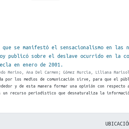
 que se manifestó el sensacionalismo en las 
oy publicó sobre el deslave ocurrido en la c
ecla en enero de 2001.
edo Merino, Ana Del Carmen
;
Gómez Murcia, Liliana Mariso
da por los medios de comunicación sirve, para que el púb
a, Gladys Magdalena
;
Deras, Carlos Ernesto
ededor y de esta manera formar una opinión con respecto 
s un recurso periodístico que desnaturaliza la informaci
; tienen el propósito de aumentar la circulación del per
licidad. Esta definición conceptual sirve para comprende
ál fue el grado de sensacionalismo que El Diario de Hoy 
 OCURRIDO EN LA COLONIA LA COLINA II AL SUR DE SANTA TEC
UBICACIÓ
los Medios de Comunicación tienden a ser mediadores entr