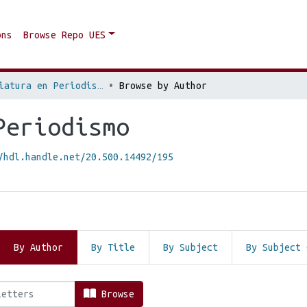
ons
Browse Repo UES
Licenciatura en Periodismo
Browse by Author
Periodismo
/hdl.handle.net/20.500.14492/195
By Author
By Title
By Subject
By Subject 
n Periodismo by Author "Acevedo 
Browse