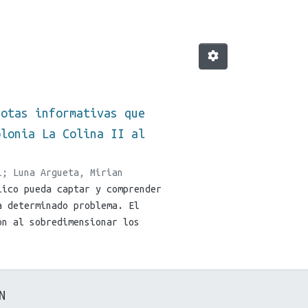
notas informativas que
olonia La Colina II al
l
;
Luna Argueta, Mirian
lico pueda captar y comprender
a determinado problema. El
ón al sobredimensionar los
iódico para incrementar el
r el problema que motiva la
dio a las notas informativas
LA EN ENERO DEL 2001. Ante
N
e el hecho y la población,