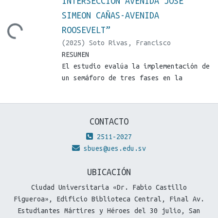
INTERSECCION AVENIDA JOSE
SIMEON CAÑAS-AVENIDA
Loading...
ROOSEVELT”
(
2025
)
Soto Rivas, Francisco
Alexander
RESUMEN
;
Marquina Guerrero, Eduardo
Jose
El estudio evalúa la implementación de
;
Lopez,Rigoberto
;
SR18026@ues.edu.sv
un semáforo de tres fases en la
;
MG17085@ues.edu.sv
intersección
José Simeón Cañas-Roosevelt en San
Miguel, El Salvador, que actualmente
CONTACTO
opera con un
sistema de dos fases. La investigación
2511-2027
surge debido a los altos niveles de
sbues@ues.edu.sv
congestión y
UBICACIÓN
problemas de seguridad, especialmente
en los giros a la izquierda, que
Ciudad Universitaria «Dr. Fabio Castillo
presenta esta
Figueroa», Edificio Biblioteca Central, Final Av.
importante intersección urbana.
Estudiantes Mártires y Héroes del 30 julio, San