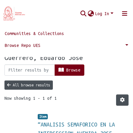
Log In
Communities & Collections
Home
Browse by Author
Browse Repo UES
Browsing by Author "Marquina
Guerrero, Eduardo Jose"
Browse
All browse results
Now showing
1 - 1 of 1
Item
“ANALISIS SEMAFORICO EN LA