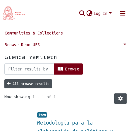
Log In
Communities & Collections
Home
Browse by Author
Browse Repo UES
Browsing by Author "Vides Campos,
Glenda Yamileth"
Browse
All browse results
Now showing
1 - 1 of 1
Item
Metodología para la