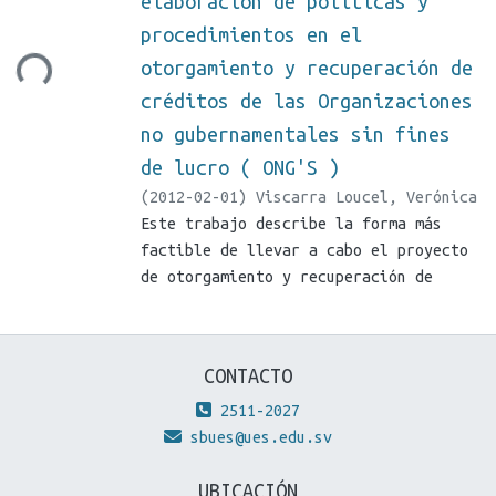
elaboración de políticas y
procedimientos en el
ding...
otorgamiento y recuperación de
créditos de las Organizaciones
no gubernamentales sin fines
de lucro ( ONG'S )
(
2012-02-01
)
Viscarra Loucel, Verónica
Lissette
Este trabajo describe la forma más
;
Robles Ramírez, Nelson
Enrique
factible de llevar a cabo el proyecto
;
Vides Campos, Glenda Yamileth
de otorgamiento y recuperación de
microcréditos concedidos por
organizaciones no gubernamentales, en
especial las fundaciones que son sin
CONTACTO
fines de lucro, que su objetivo
principal es proporcionar los recursos
2511-2027
necesarios para el desarrollo integral
sbues@ues.edu.sv
de la población; es decir, brindar
UBICACIÓN
ayuda financiera, asesorías y