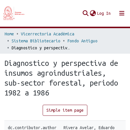
(current
Log In
Communities & Collections
Home
Vicerrectoría Académica
Sistema Bibliotecario
Fondo Antiguo
Browse Repo UES
Diagnostico y perspectiva de insumos agroindustriales, sub-sector forestal, periodo 1982 a 1986
Statistics
Diagnostico y perspectiva de
insumos agroindustriales,
sub-sector forestal, periodo
1982 a 1986
Simple item page
dc.contributor.author
Rivera Avelar, Eduardo