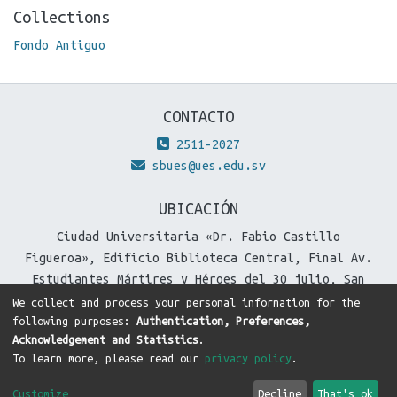
Collections
Fondo Antiguo
CONTACTO
2511-2027
sbues@ues.edu.sv
UBICACIÓN
Ciudad Universitaria «Dr. Fabio Castillo
Figueroa», Edificio Biblioteca Central, Final Av.
Estudiantes Mártires y Héroes del 30 julio, San
Salvador, El Salvador.
We collect and process your personal information for the
following purposes:
Authentication, Preferences,
Acknowledgement and Statistics
.
To learn more, please read our
privacy policy
.
DSpace software
copyright © 2002-2026
LYRASIS
Cookie
Privacy
End User
Send
Customize
Decline
That's ok