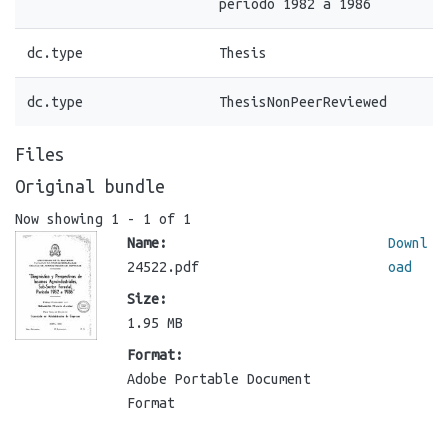
periodo 1982 a 1986
dc.type
Thesis
dc.type
ThesisNonPeerReviewed
Files
Original bundle
Now showing
1 - 1 of 1
Name:
Downl
24522.pdf
oad
Size:
1.95 MB
Format:
Adobe Portable Document
Format