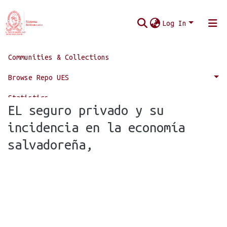
Log In
Communities & Collections
Home
Vicerrectoría Académica
Sistema Bibliotecario
Fondo Antiguo
Browse Repo UES
EL seguro privado y su incidencia en la economía salvadoreña,
Statistics
EL seguro privado y su
incidencia en la economía
salvadoreña,