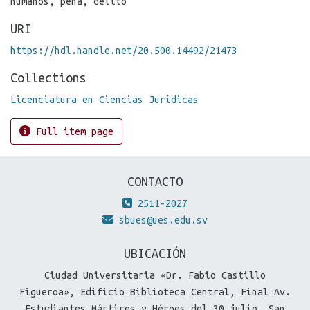
humanos
,
pena
,
delito
URI
https://hdl.handle.net/20.500.14492/21473
Collections
Licenciatura en Ciencias Jurídicas
Full item page
CONTACTO
2511-2027
sbues@ues.edu.sv
UBICACIÓN
Ciudad Universitaria «Dr. Fabio Castillo
Figueroa», Edificio Biblioteca Central, Final Av.
Estudiantes Mártires y Héroes del 30 julio, San