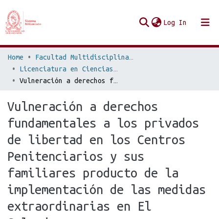
(current
Log In
Communities & Collections
Home
Facultad Multidisciplinaria de Occidente
Licenciatura en Ciencias Jurídicas
Browse Repo UES
Vulneración a derechos fundamentales a los privados de libertad en los Centros Penitenciarios y sus familiares producto de la implementación de las medidas extraordinarias en El Salvador
Statistics
Vulneración a derechos
fundamentales a los privados
de libertad en los Centros
Penitenciarios y sus
familiares producto de la
implementación de las medidas
extraordinarias en El