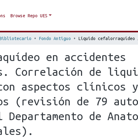
ons
Browse Repo UES
Bibliotecario
Fondo Antiguo
Líquido cefalorraquídeo en accidentes cerebrovasculares. Cor
aquídeo en accidentes
s. Correlación de liqu
con aspectos clínicos 
os (revisión de 79 aut
 Departamento de Anatom
ales).