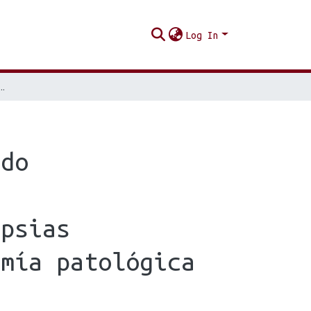
Log In
relación de liquido cefalorraquídeo con aspectos clínicos y anatomopatológicos (revisión de 79 autopsias practicadas en el Departamento de Anatomía patológica del Hospital Rosales).
ido
y
opsias
ía patológica