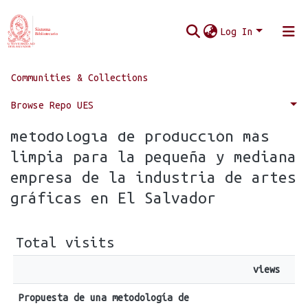
Log In
Communities & Collections
Home
Statistics
Browse Repo UES
Statistics for Propuesta de una
metodología de producción más
limpia para la pequeña y mediana
empresa de la industria de artes
gráficas en El Salvador
Total visits
views
Propuesta de una metodología de