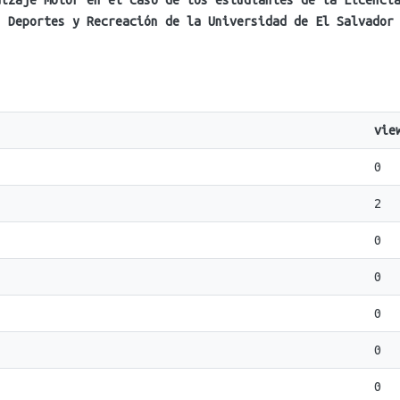
dizaje motor en el caso de los estudiantes de la Licenci
, Deportes y Recreación de la Universidad de El Salvador
vie
0
2
0
0
0
0
0