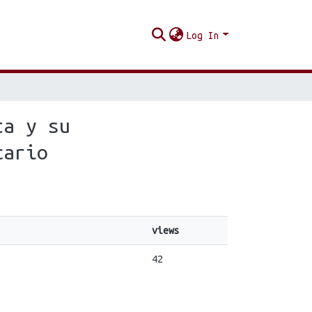
Log In
ta y su
cario
views
42