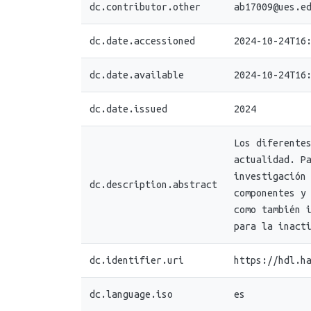
dc.contributor.other
ab17009@ues.e
dc.date.accessioned
2024-10-24T16
dc.date.available
2024-10-24T16
dc.date.issued
2024
Los diferente
actualidad. P
investigación
dc.description.abstract
componentes y
como también 
para la inact
dc.identifier.uri
https://hdl.h
dc.language.iso
es