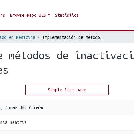
ons
Browse Repo UES
Statistics
ado en Medicina
Implementación de métodos de inactivacion de patógenos en hemocomponentes
e métodos de inactivac
es
Simple item page
a, Jaime del Carmen
ania Beatriz