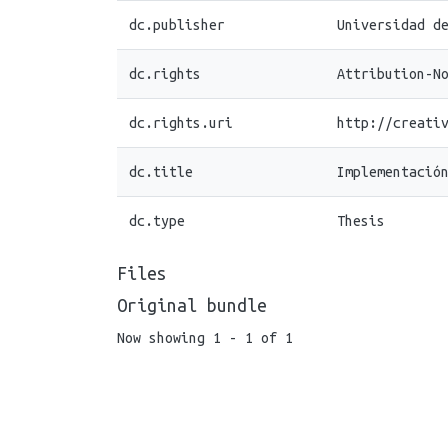
dc.publisher
Universidad d
dc.rights
Attribution-N
dc.rights.uri
http://creati
dc.title
Implementació
dc.type
Thesis
Files
Original bundle
Now showing
1 - 1 of 1