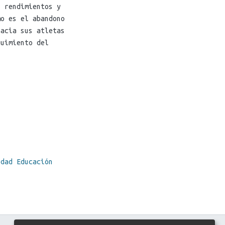
s rendimientos y
mo es el abandono
hacia sus atletas
guimiento del
idad Educación