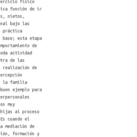
jercicio físico
nica función de ir
os, nietos,
onal bajo las
a práctica
e base; esta etapa
omportamiento de
toda actividad
Otra de las
a realización de
percepción
i la familia
 buen ejemplo para
terpersonales
nos muy
 hijas al proceso
 Es cuando el
La mediación de
ción, formación y