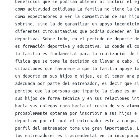
beneficios que se podrían obtener al incluir el e
como actividad cotidiana.La familia no tiene la ú
como espectadores a ver la competición de sus hij
sobrino, sino la de garantizar un apoyo incondici
diferentes circunstancias que podría suceder en l
deportiva. Sobre todo, en el período de deporte d
es formación deportiva y educativa. Es donde el c
la familia es fundamental para la realización de 
física que se tome la decisión de llevar a cabo. 
situaciones que favorece a que la familia apoye l
un deporte en sus hijos e hijas, es el tener una 
adecuada por parte del entrenador, es decir que s
percibe que la persona que imparte la clase es un
sus hijos de forma técnica y en sus relaciones in
hacia sus colegas como hacia el resto de sus alum
probablemente optaran por inscribir a sus hijos e
deportivo por el cual el entrenador este a cargo.
perfil del entrenador toma una gran importancia. 
los entrenadores es trascendental en la incorpora