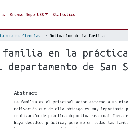
ons
Browse Repo UES
Statistics
Licenciatura en Ciencias de la Educación Especialidad Educación Física, Deporte y Recreación
Motivación de la familia en la práctica deportiva de niños y niñas del departamento de San Salvador durante el Año 2018
 familia en la práctic
l departamento de San 
Abstract
La familia es el principal actor entorno a un niñ
motivación que de ella obtenga es muy importante 
realización de práctica deportiva sea cual fuera 
haya decidido práctica, pero no en todas las fami