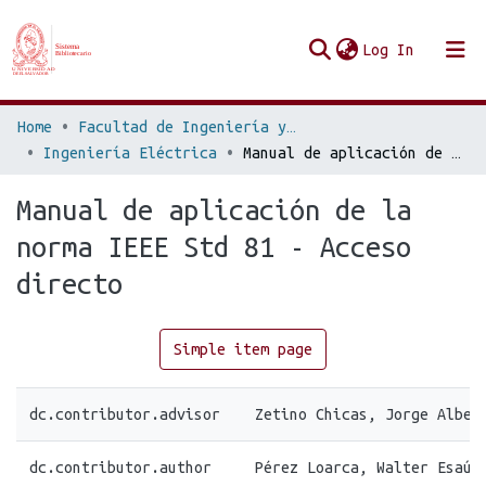
(current
Log In
Communities & Collections
Home
Facultad de Ingeniería y Arquitectura
Ingeniería Eléctrica
Manual de aplicación de la norma IEEE Std 81 - Acceso directo
Browse Repo UES
Manual de aplicación de la
Statistics
norma IEEE Std 81 - Acceso
directo
Simple item page
dc.contributor.advisor
Zetino Chicas, Jorge Alber
dc.contributor.author
Pérez Loarca, Walter Esaú