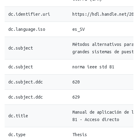
dc.identifier.uri
https://hdl.handle.net/20.
dc.language.iso
es_SV
Métodos alternativos para 
dc.subject
grandes sistemas de puesta
dc.subject
norma ieee std 81
dc.subject.ddc
620
dc.subject.ddc
629
Manual de aplicación de la
dc.title
81 - Acceso directo
dc.type
Thesis