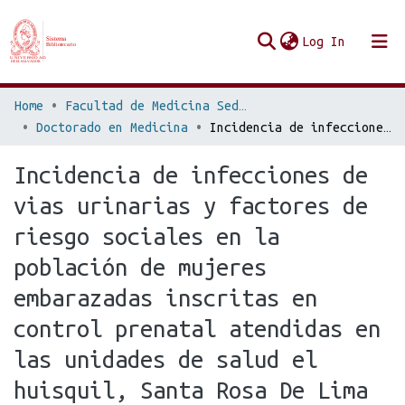
(current
Log In
Communities & Collections
Home
Facultad de Medicina Sede San Salvador
Doctorado en Medicina
Incidencia de infecciones de vias urinarias y factores de riesgo sociales en la población de mujeres embarazadas inscritas en control prenatal atendidas en las unidades de salud el huisquil, Santa Rosa De Lima (La Unión) y San Antonio Silva (San Miguel), período de julio a septiembre de 2011
Browse Repo UES
Incidencia de infecciones de
Statistics
vias urinarias y factores de
riesgo sociales en la
población de mujeres
embarazadas inscritas en
control prenatal atendidas en
las unidades de salud el
huisquil, Santa Rosa De Lima