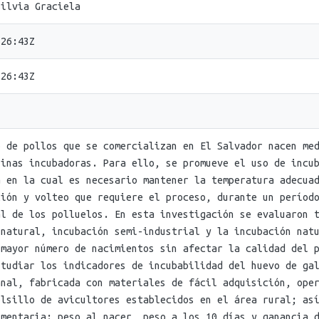
Silvia Graciela
:26:43Z
:26:43Z
o de pollos que se comercializan en El Salvador nacen me
uinas incubadoras. Para ello, se promueve el uso de incu
a en la cual es necesario mantener la temperatura adecua
ción y volteo que requiere el proceso, durante un períod
al de los polluelos. En esta investigación se evaluaron 
 natural, incubación semi-industrial y la incubación nat
 mayor número de nacimientos sin afectar la calidad del 
studiar los indicadores de incubabilidad del huevo de ga
anal, fabricada con materiales de fácil adquisición, ope
olsillo de avicultores establecidos en el área rural; as
imentaria: peso al nacer, peso a los 10 días y ganancia 