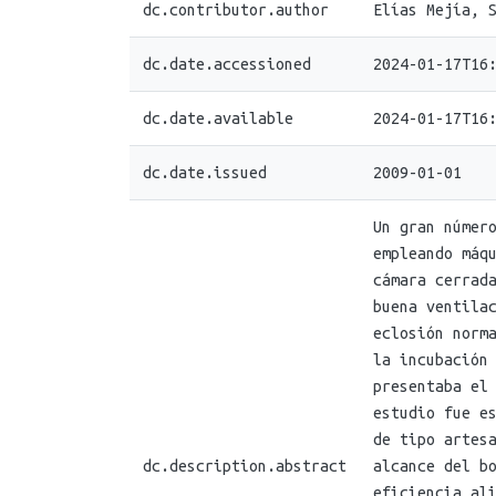
dc.contributor.author
Elías Mejía, 
dc.date.accessioned
2024-01-17T16
dc.date.available
2024-01-17T16
dc.date.issued
2009-01-01
Un gran númer
empleando máq
cámara cerrad
buena ventila
eclosión norm
la incubación
presentaba el
estudio fue e
de tipo artes
dc.description.abstract
alcance del b
eficiencia al