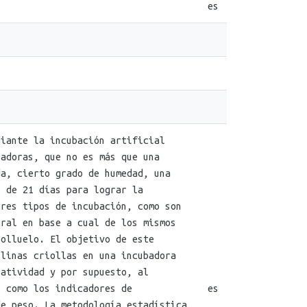
es
diante la incubación artificial
badoras, que no es más que una
da, cierto grado de humedad, una
o de 21 días para lograr la
tres tipos de incubación, como son
ural en base a cual de los mismos
polluelo. El objetivo de este
llinas criollas en una incubadora
ratividad y por supuesto, al
í como los indicadores de
es
de peso. La metodología estadística