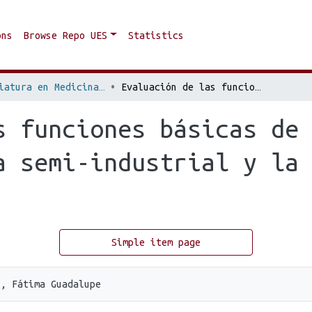
ons
Browse Repo UES
Statistics
Licenciatura en Medicina Veterinaria y Zootecnia
Evaluación de las funciones básicas de una incubadora artesanal con una semi-industrial y la incubación natural.
s funciones básicas de
a semi-industrial y la
Simple item page
s, Fátima Guadalupe