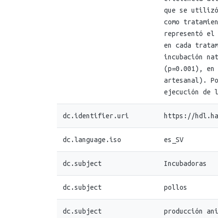
que se utiliz
como tratamie
representó el
en cada trata
incubación na
(p=0.001), en
artesanal). P
ejecución de 
dc.identifier.uri
https://hdl.h
dc.language.iso
es_SV
dc.subject
Incubadoras
dc.subject
pollos
dc.subject
producción an