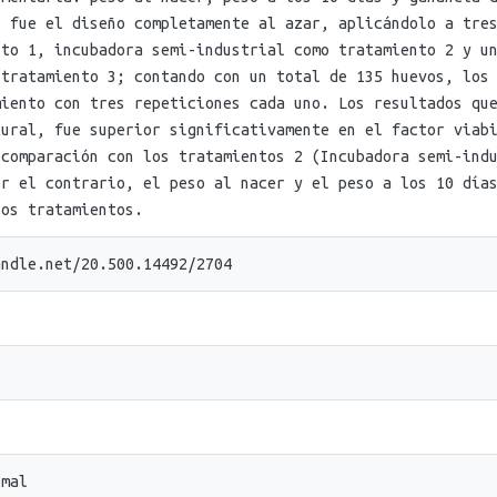
ó fue el diseño completamente al azar, aplicándolo a tre
nto 1, incubadora semi-industrial como tratamiento 2 y u
 tratamiento 3; contando con un total de 135 huevos, los
miento con tres repeticiones cada uno. Los resultados qu
tural, fue superior significativamente en el factor viab
 comparación con los tratamientos 2 (Incubadora semi-ind
or el contrario, el peso al nacer y el peso a los 10 día
los tratamientos.
andle.net/20.500.14492/2704
imal