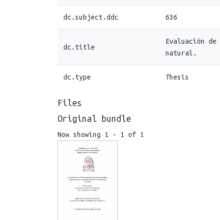
dc.subject.ddc
636
Evaluación de
dc.title
natural.
dc.type
Thesis
Files
Original bundle
Now showing
1 - 1 of 1