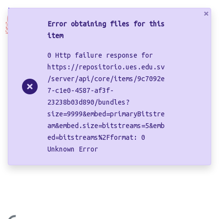
×
Log In
Error obtaining files for this
item
Communities & Collections
0 Http failure response for
Home
https://repositorio.ues.edu.sv
Browse Repo UES
/server/api/core/items/9c7092e
El delito de defraudación a
7-c1e0-4587-af3f-
la economía pública en la
23238b03d890/bundles?
zona oriental de El Salvador
size=9999&embed=primaryBitstre
am&embed.size=bitstreams=5&emb
ed=bitstreams%2Fformat: 0
Unknown Error