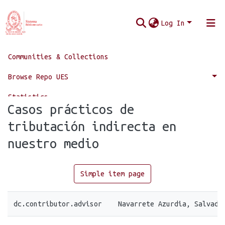
Log In
Communities & Collections
Home
Facultad de Jurisprudencia y Ciencias Sociales
Doctorado en Ciencias Jurídicas
Browse Repo UES
Casos prácticos de tributación indirecta en nuestro medio
Statistics
Casos prácticos de
tributación indirecta en
nuestro medio
Simple item page
dc.contributor.advisor
Navarrete Azurdia, Salvado