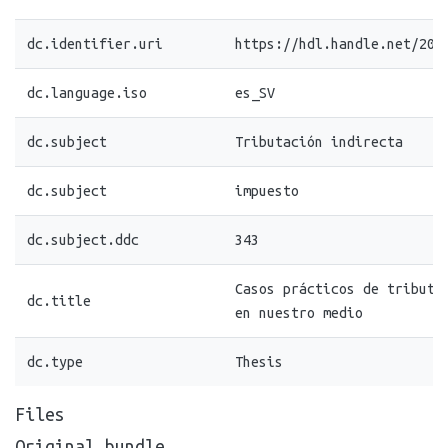
dc.identifier.uri
https://hdl.handle.net/20.
dc.language.iso
es_SV
dc.subject
Tributación indirecta
dc.subject
impuesto
dc.subject.ddc
343
Casos prácticos de tributa
dc.title
en nuestro medio
dc.type
Thesis
Files
Original bundle