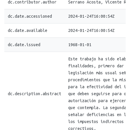
dc.contributor.author
Serrano Acosta, Vicente Ri
dc.date.accessioned
2024-01-24T16:00:54Z
dc.date.available
2024-01-24T16:00:54Z
dc.date.issued
1968-01-01
Este trabajo ha sido elabo
finalidades, primero dar a
legislación más usual seña
procedimientos que la mism
para la efectividad del im
dc.description.abstract
que deben seguirse para ob
autorización para ejercer 
que contempla. La segunda 
señalar deficiencias en la
los impuestos indirectos y
correctivos.