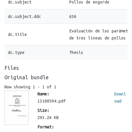
dc.subject
Pollos de engorde
dc.subject.ddc
636
Evaluación de los parámetr
dc.title
de tres líneas de pollos d
dc.type
Thesis
Files
Original bundle
Now showing
1 - 1 of 1
Name:
Downl
13100594.pdf
oad
Size:
293.26 KB
Format: