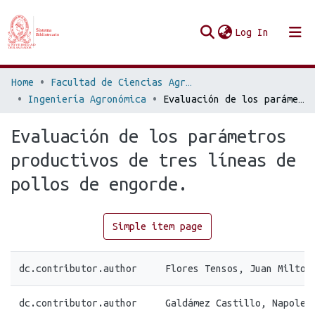
(current
Log In
Communities & Collections
Home
Facultad de Ciencias Agronómicas
Ingeniería Agronómica
Evaluación de los parámetros productivos de tres líneas de pollos de engorde.
Browse Repo UES
Evaluación de los parámetros
Statistics
productivos de tres líneas de
pollos de engorde.
Simple item page
dc.contributor.author
Flores Tensos, Juan Milton
dc.contributor.author
Galdámez Castillo, Napoleó