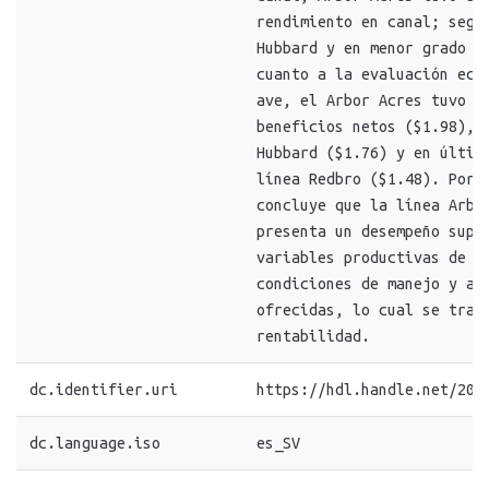
rendimiento en canal; segu
Hubbard y en menor grado e
cuanto a la evaluación eco
ave, el Arbor Acres tuvo l
beneficios netos ($1.98), 
Hubbard ($1.76) y en últim
línea Redbro ($1.48). Por 
concluye que la línea Arbo
presenta un desempeño supe
variables productivas de i
condiciones de manejo y al
ofrecidas, lo cual se trad
rentabilidad.
dc.identifier.uri
https://hdl.handle.net/20.
dc.language.iso
es_SV