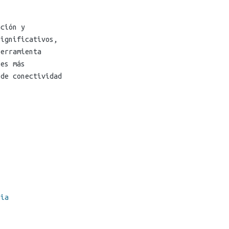
ación y
significativos,
herramienta
les más
 de conectividad
ria