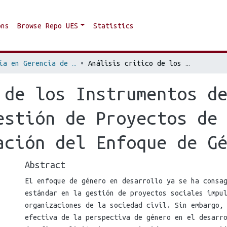
ons
Browse Repo UES
Statistics
Maestría en Gerencia de Proyectos Sociales y Planificación para el Desarrollo
Análisis crítico de los Instrumentos de la Cooperación Española en la Gestión de Proyectos de Desarrollo desde la Transversalización del Enfoque de Género (2021–2024)
 de los Instrumentos d
estión de Proyectos de
ación del Enfoque de G
Abstract
El enfoque de género en desarrollo ya se ha consa
estándar en la gestión de proyectos sociales impu
organizaciones de la sociedad civil. Sin embargo,
efectiva de la perspectiva de género en el desarr