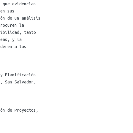
s que evidencian
 en sus
ión de un análisis
procuren la
sibilidad, tanto
reas, y la
oderen a las
 y Planificación
r, San Salvador,
ión de Proyectos
,