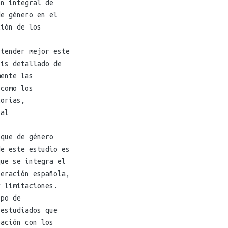
ón integral de
de género en el
ción de los
ntender mejor este
sis detallado de
mente las
 como los
torias,
 al
oque de género
de este estudio es
que se integra el
peración española,
y limitaciones.
ipo de
 estudiados que
eación con los