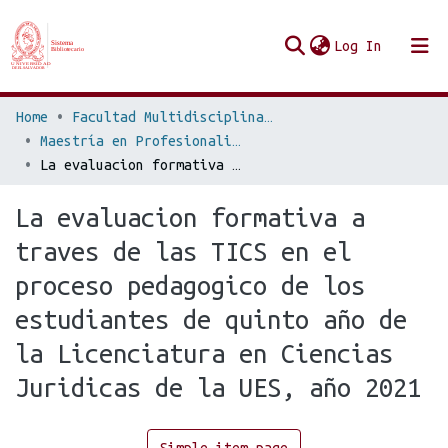
(current
Log In
Communities & Collections
Home
Facultad Multidisciplinaria de Occidente
Maestría en Profesionalizacion de la Docencia Superior
Browse Repo UES
La evaluacion formativa a traves de las TICS en el proceso pedagogico de los estudiantes de quinto año de la Licenciatura en Ciencias Juridicas de la UES, año 2021
Statistics
La evaluacion formativa a
traves de las TICS en el
proceso pedagogico de los
estudiantes de quinto año de
la Licenciatura en Ciencias
Juridicas de la UES, año 2021