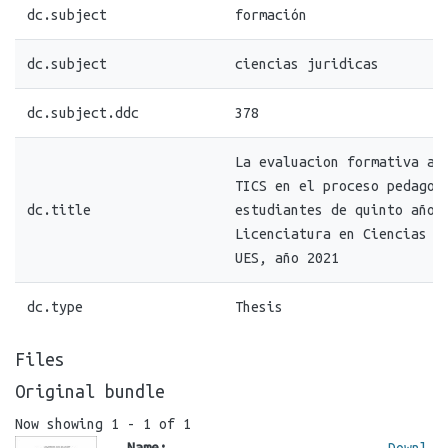
dc.subject
formación
dc.subject
ciencias juridicas
dc.subject.ddc
378
La evaluacion formativa a 
TICS en el proceso pedagog
dc.title
estudiantes de quinto año 
Licenciatura en Ciencias J
UES, año 2021
dc.type
Thesis
Files
Original bundle
Now showing
1 - 1 of 1
Name:
Downl